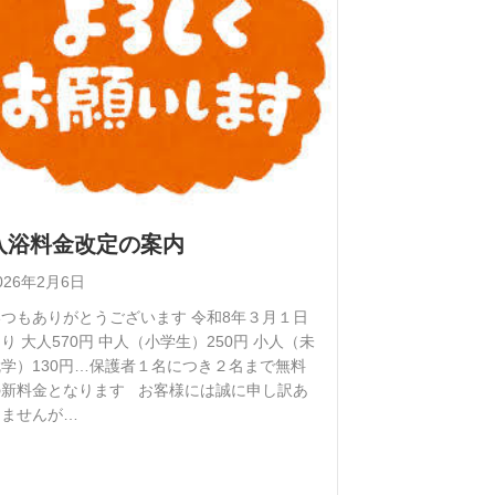
入浴料金改定の案内
026年2月6日
いつもありがとうございます 令和8年３月１日
り 大人570円 中人（小学生）250円 小人（未
就学）130円…保護者１名につき２名まで無料
の新料金となります お客様には誠に申し訳あ
りませんが…