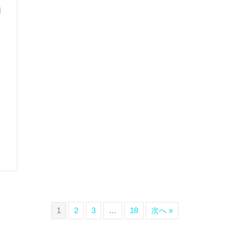
日
1
2
3
…
18
次へ »