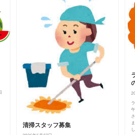
日
2
午
さ
清掃スタッフ募集