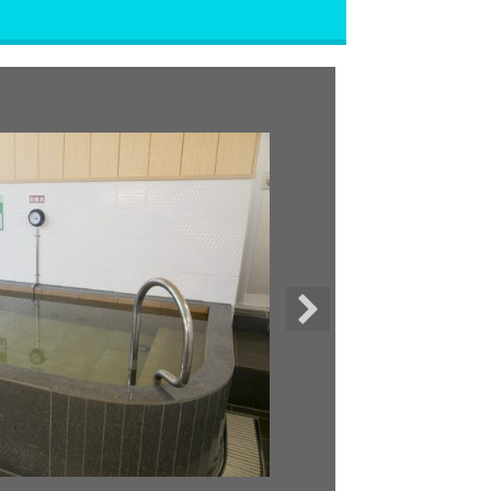
水風
18度程度
に交互に入
期待できま