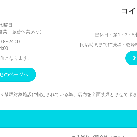
コイ
5水曜日
通し営業 振替休業あり）
定休日：第
1
・
3
・
5
00〜24:00
閉店時間までに洗濯・乾燥
:00
分前となります。
せのページへ
り禁煙対象施設に指定されている為、店内を全面禁煙とさせて頂